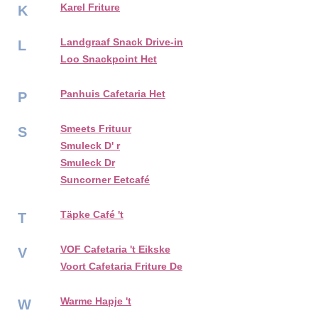
Karel Friture
K
Landgraaf Snack Drive-in
L
Loo Snackpoint Het
Panhuis Cafetaria Het
P
Smeets Frituur
S
Smuleck D' r
Smuleck Dr
Suncorner Eetcafé
Täpke Café 't
T
VOF Cafetaria 't Eikske
V
Voort Cafetaria Friture De
Warme Hapje 't
W