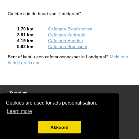
Cafetaria in de buurt van "Landgraaf"
1.70 km
Cafetaria Eygelshoven
3.81 km
Cafetaria Kerkrade
4.19 km
Cafetaria Heerlen
5.92 km
Cafetaria Brunssum
Bent of kent u een cafetariasnackbar in Landgraaf?
Meld een
bedrijf gratis aan
Sushi 🍣
Cookies are used for ads personalisation.
Pizza 🍕
Learn more
partners
Disclaimer
Akkoord
Chinees 🥘