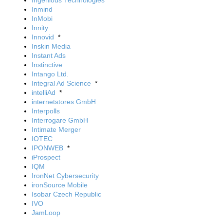
Ingenious Technologies
Inmind
InMobi
Innity
Innovid
*
Inskin Media
Instant Ads
Instinctive
Intango Ltd.
Integral Ad Science
*
intelliAd
*
internetstores GmbH
Interpolls
Interrogare GmbH
Intimate Merger
IOTEC
IPONWEB
*
iProspect
IQM
IronNet Cybersecurity
ironSource Mobile
Isobar Czech Republic
IVO
JamLoop