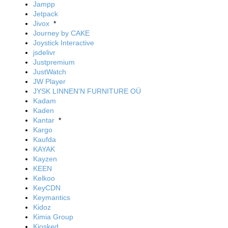
Jampp
Jetpack
Jivox
*
Journey by CAKE
Joystick Interactive
jsdelivr
Justpremium
JustWatch
JW Player
JYSK LINNEN'N FURNITURE OÜ
Kadam
Kaden
Kantar
*
Kargo
Kaufda
KAYAK
Kayzen
KEEN
Kelkoo
KeyCDN
Keymantics
Kidoz
Kimia Group
Kiosked