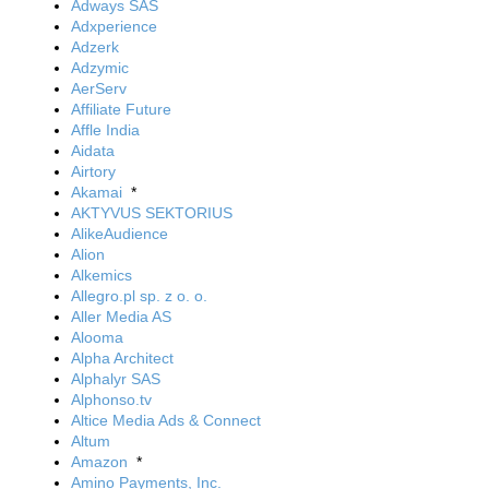
Adways SAS
Adxperience
Adzerk
Adzymic
AerServ
Affiliate Future
Affle India
Aidata
Airtory
Akamai
*
AKTYVUS SEKTORIUS
AlikeAudience
Alion
Alkemics
Allegro.pl sp. z o. o.
Aller Media AS
Alooma
Alpha Architect
Alphalyr SAS
Alphonso.tv
Altice Media Ads & Connect
Altum
Amazon
*
Amino Payments, Inc.