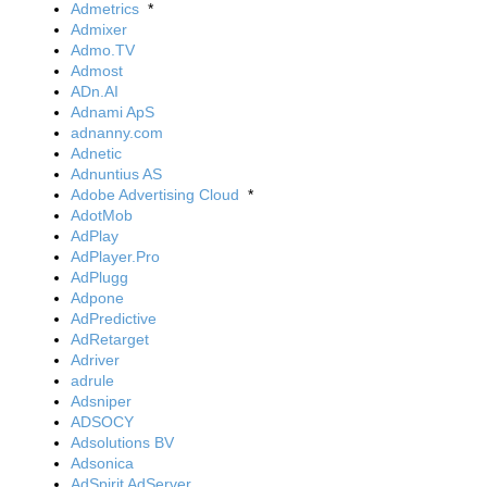
Admetrics
*
Admixer
Admo.TV
Admost
ADn.AI
Adnami ApS
adnanny.com
Adnetic
Adnuntius AS
Adobe Advertising Cloud
*
AdotMob
AdPlay
AdPlayer.Pro
AdPlugg
Adpone
AdPredictive
AdRetarget
Adriver
adrule
Adsniper
ADSOCY
Adsolutions BV
Adsonica
AdSpirit AdServer