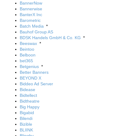
BannerNow
Bannerwise
BanterX Inc
Barometric
Batch Media
*
Bauhof Group AS
BDSK Handels GmbH & Co. KG
*
Beeswax
*
Beintoo
Belboon
bet365
Betgenius
*
Better Banners
BEYOND X
Biddeo Ad Server
Bidease
Bidtellect
Bidtheatre
Big Happy
Bigabid
Bilendi
Bizible
BLIINK
Blingby