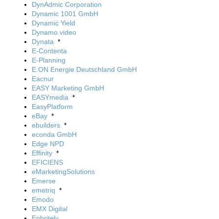
DynAdmic Corporation
Dynamic 1001 GmbH
Dynamic Yield
Dynamo.video
Dynata
*
E-Contenta
E-Planning
E.ON Energie Deutschland GmbH
Eacnur
EASY Marketing GmbH
EASYmedia
*
EasyPlatform
eBay
*
ebuilders
*
econda GmbH
Edge NPD
Effinity
*
EFICIENS
eMarketingSolutions
Emerse
emetriq
*
Emodo
EMX Digital
Enbritely