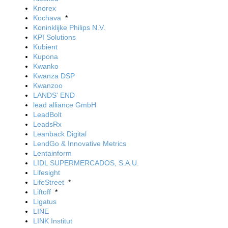
Knorex
Kochava
*
Koninklijke Philips N.V.
KPI Solutions
Kubient
Kupona
Kwanko
Kwanza DSP
Kwanzoo
LANDS' END
lead alliance GmbH
LeadBolt
LeadsRx
Leanback Digital
LendGo & Innovative Metrics
Lentainform
LIDL SUPERMERCADOS, S.A.U.
Lifesight
LifeStreet
*
Liftoff
*
Ligatus
LINE
LINK Institut