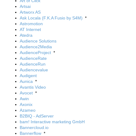
Art of Click
Artsai
Artworx AS
Ask Locala (F.K.A Fusio by S4M)
*
Astromotion
AT Internet
Atedra
Audience Solutions
Audience2Media
AudienceProject
*
AudienceRate
AudienceRun
Audiencevalue
Audigent
Aunica
*
Avantis Video
Avocet
*
Awin
Axonix
Azameo
B2BIQ - AdServer
bam! Interactive marketing GmbH
Bannercloud.io
Bannerflow
*