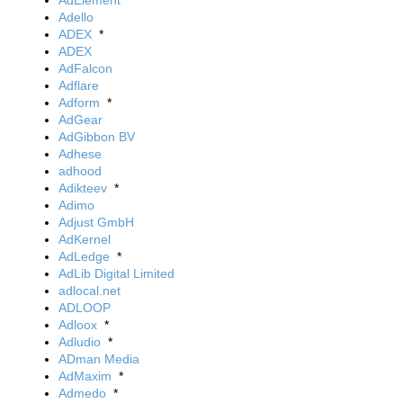
AdElement
Adello
ADEX
*
ADEX
AdFalcon
Adflare
Adform
*
AdGear
AdGibbon BV
Adhese
adhood
Adikteev
*
Adimo
Adjust GmbH
AdKernel
AdLedge
*
AdLib Digital Limited
adlocal.net
ADLOOP
Adloox
*
Adludio
*
ADman Media
AdMaxim
*
Admedo
*