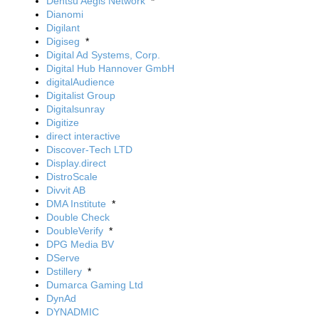
Dentsu Aegis Network
*
Dianomi
Digilant
Digiseg
*
Digital Ad Systems, Corp.
Digital Hub Hannover GmbH
digitalAudience
Digitalist Group
Digitalsunray
Digitize
direct interactive
Discover-Tech LTD
Display.direct
DistroScale
Divvit AB
DMA Institute
*
Double Check
DoubleVerify
*
DPG Media BV
DServe
Dstillery
*
Dumarca Gaming Ltd
DynAd
DYNADMIC