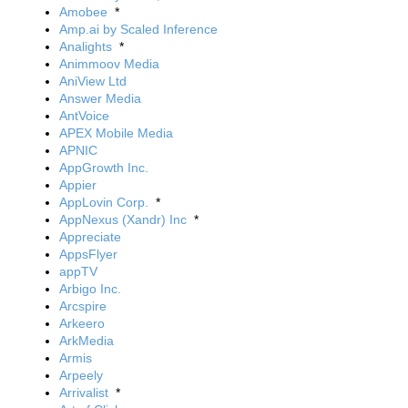
Amobee
*
Amp.ai by Scaled Inference
Analights
*
Animmoov Media
AniView Ltd
Answer Media
AntVoice
APEX Mobile Media
APNIC
AppGrowth Inc.
Appier
AppLovin Corp.
*
AppNexus (Xandr) Inc
*
Appreciate
AppsFlyer
appTV
Arbigo Inc.
Arcspire
Arkeero
ArkMedia
Armis
Arpeely
Arrivalist
*