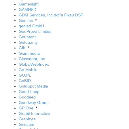
Gamesight
GAMNED
GDM Services, Inc d/b/a Fiksu DSP
Gemius
*
geolad GmbH
GeoProve Limited
GetIntent
Getquanty
GfK
*
Giantmedia
Glassdoor, Inc.
GlobalWebIndex
Go Mobile
GO.PL
GoBID
GoldSpot Media
Good-Loop
Goodeed
Goodway Group
GP One
*
Grabit Interactive
Graphyte
Gridsum