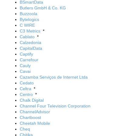
BSmartData
Butlers GmbH & Co. KG
Buzzoola
Bytelogics
C WIRE
C3 Metrics
*
Cablato
*
Calzedonia
CapitalData
Captify
Carrefour
Cauly
Cavai
Cazamba Serviços de Internet Ltda
Cedato
Celtra
*
Centro
*
Chalk Digital
Channel Four Television Corporation
ChannelAdvisor
Chartboost
Cheetah Mobile
Cheq
Chitika