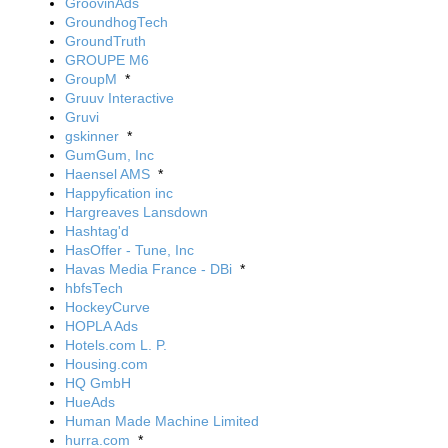
GroovinAds
GroundhogTech
GroundTruth
GROUPE M6
GroupM
*
Gruuv Interactive
Gruvi
gskinner
*
GumGum, Inc
Haensel AMS
*
Happyfication inc
Hargreaves Lansdown
Hashtag'd
HasOffer - Tune, Inc
Havas Media France - DBi
*
hbfsTech
HockeyCurve
HOPLA Ads
Hotels.com L. P.
Housing.com
HQ GmbH
HueAds
Human Made Machine Limited
hurra.com
*