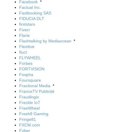
Facebook
*
Factual Inc.
Fastbooking SAS
FIDUCIA DLT
firststars
Fiverr
Flarie
Flashtalking by Mediaocean
*
Flexitive
fluct
FLYWHEEL
Forbes
FORTVISION
Fospha
Foursquare
Fractional Media
*
FranceTV Publicité
Fraudlogix
Freckle IoT
FreeWheel
Fresh8 Gaming
Fringe81
FXCM.com
Fyber