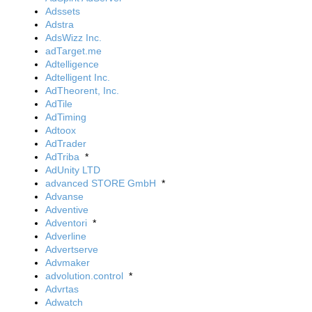
Adssets
Adstra
AdsWizz Inc.
adTarget.me
Adtelligence
Adtelligent Inc.
AdTheorent, Inc.
AdTile
AdTiming
Adtoox
AdTrader
AdTriba
*
AdUnity LTD
advanced STORE GmbH
*
Advanse
Adventive
Adventori
*
Adverline
Advertserve
Advmaker
advolution.control
*
Advrtas
Adwatch