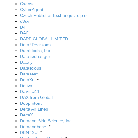
Cxense
CyberAgent
Czech Publisher Exchange z.s.p.o.
d3sv
D4
DAC
DAPP GLOBAL LIMITED
Data2Decisions
Datablocks, Inc
DataExchanger
Datafy
Datalicious
Dataseat
DataXu
*
Dativa
DaVinci11
DAX from Global
DeepIntent
Delta Air Lines
DeltaX
Demand Side Science, Inc.
Demandbase
*
DENTSU
*