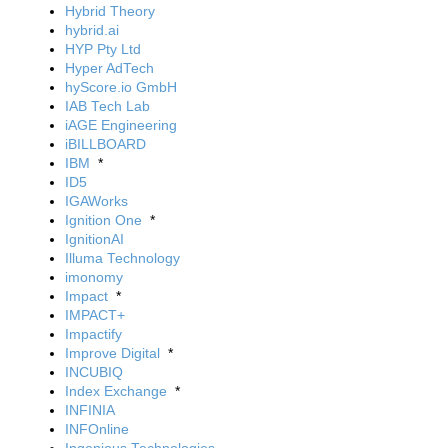
Hybrid Theory
hybrid.ai
HYP Pty Ltd
Hyper AdTech
hyScore.io GmbH
IAB Tech Lab
iAGE Engineering
iBILLBOARD
IBM
*
ID5
IGAWorks
Ignition One
*
IgnitionAI
Illuma Technology
imonomy
Impact
*
IMPACT+
Impactify
Improve Digital
*
INCUBIQ
Index Exchange
*
INFINIA
INFOnline