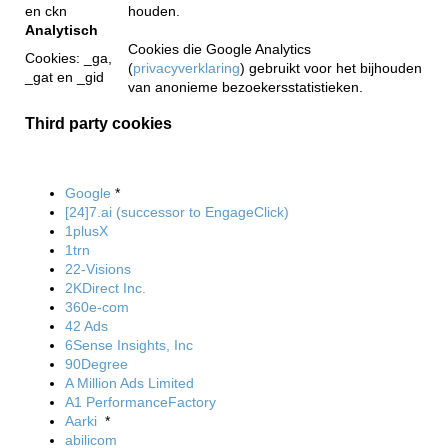
en ckn
houden.
Analytisch
Cookies die Google Analytics
Cookies: _ga,
(
privacyverklaring
) gebruikt voor het bijhouden
_gat en _gid
van anonieme bezoekersstatistieken.
Third party cookies
Google
*
[24]7.ai (successor to EngageClick)
1plusX
1trn
22-Visions
2KDirect Inc.
360e-com
42 Ads
6Sense Insights, Inc
90Degree
A Million Ads Limited
A1 PerformanceFactory
Aarki
*
abilicom