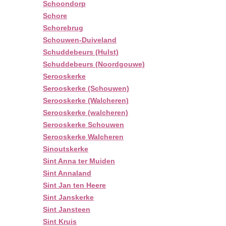
Schoondorp
Schore
Schorebrug
Schouwen-Duiveland
Schuddebeurs (Hulst)
Schuddebeurs (Noordgouwe)
Serooskerke
Serooskerke (Schouwen)
Serooskerke (Walcheren)
Serooskerke (walcheren)
Serooskerke Schouwen
Serooskerke Walcheren
Sinoutskerke
Sint Anna ter Muiden
Sint Annaland
Sint Jan ten Heere
Sint Janskerke
Sint Jansteen
Sint Kruis