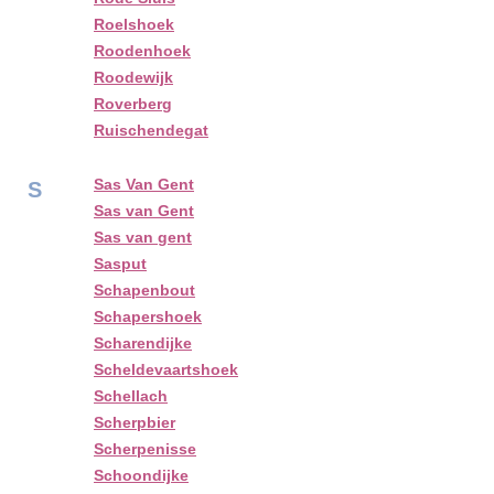
Roelshoek
Roodenhoek
Roodewijk
Roverberg
Ruischendegat
Sas Van Gent
S
Sas van Gent
Sas van gent
Sasput
Schapenbout
Schapershoek
Scharendijke
Scheldevaartshoek
Schellach
Scherpbier
Scherpenisse
Schoondijke