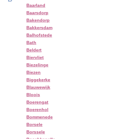
Baarland
Baarsdorp
Bakendorp
Bakkersdam
Balhofstede
Bath
Beldert
Biervliet
Biezelinge
Biezen
Biggekerke
Blauwewijk
Bloois
Boerengat
Boerenhol
Bommenede
Borsele
Borssele