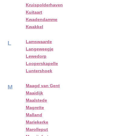
Kruispolderhaven
Kuitaart
Kwadendamme
Kwakkel
Lamswaarde
L
Langeweegje
Lewedorp
Looperskapelle
Luntershoek
Maagd van Gent
M
Maaidijk
Maalstede
Magrette
Malland
Mariekerke
Marolleput