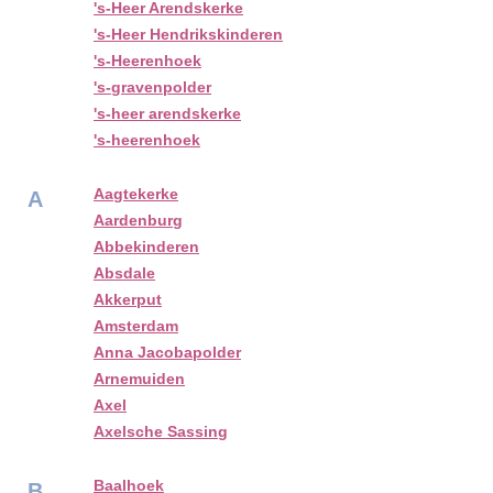
's-Heer Arendskerke
's-Heer Hendrikskinderen
's-Heerenhoek
's-gravenpolder
's-heer arendskerke
's-heerenhoek
Aagtekerke
A
Aardenburg
Abbekinderen
Absdale
Akkerput
Amsterdam
Anna Jacobapolder
Arnemuiden
Axel
Axelsche Sassing
Baalhoek
B