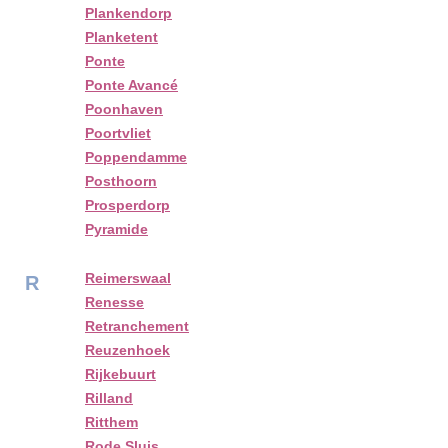
Plankendorp
Planketent
Ponte
Ponte Avancé
Poonhaven
Poortvliet
Poppendamme
Posthoorn
Prosperdorp
Pyramide
Reimerswaal
R
Renesse
Retranchement
Reuzenhoek
Rijkebuurt
Rilland
Ritthem
Rode Sluis