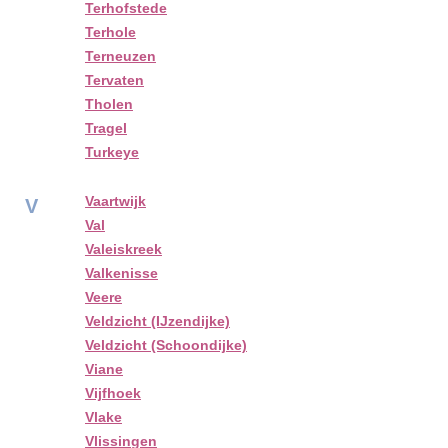
Terhofstede
Terhole
Terneuzen
Tervaten
Tholen
Tragel
Turkeye
Vaartwijk
V
Val
Valeiskreek
Valkenisse
Veere
Veldzicht (IJzendijke)
Veldzicht (Schoondijke)
Viane
Vijfhoek
Vlake
Vlissingen