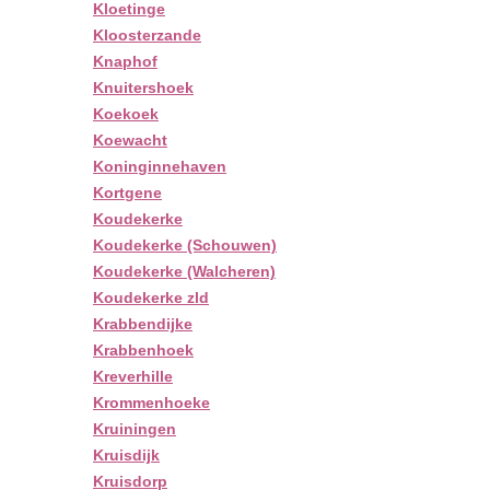
Kloetinge
Kloosterzande
Knaphof
Knuitershoek
Koekoek
Koewacht
Koninginnehaven
Kortgene
Koudekerke
Koudekerke (Schouwen)
Koudekerke (Walcheren)
Koudekerke zld
Krabbendijke
Krabbenhoek
Kreverhille
Krommenhoeke
Kruiningen
Kruisdijk
Kruisdorp