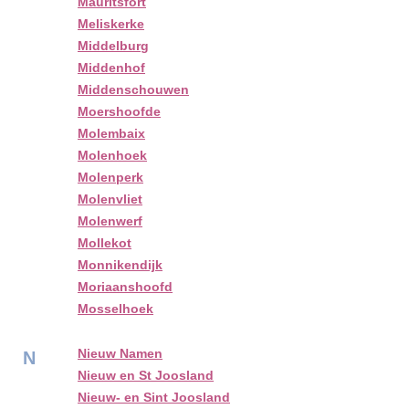
Mauritsfort
Meliskerke
Middelburg
Middenhof
Middenschouwen
Moershoofde
Molembaix
Molenhoek
Molenperk
Molenvliet
Molenwerf
Mollekot
Monnikendijk
Moriaanshoofd
Mosselhoek
Nieuw Namen
N
Nieuw en St Joosland
Nieuw- en Sint Joosland