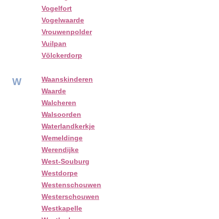
Vogelfort
Vogelwaarde
Vrouwenpolder
Vuilpan
Völckerdorp
Waanskinderen
W
Waarde
Walcheren
Walsoorden
Waterlandkerkje
Wemeldinge
Werendijke
West-Souburg
Westdorpe
Westenschouwen
Westerschouwen
Westkapelle