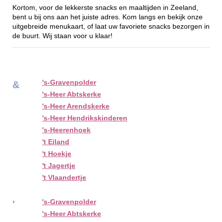
Kortom, voor de lekkerste snacks en maaltijden in Zeeland,
bent u bij ons aan het juiste adres. Kom langs en bekijk onze
uitgebreide menukaart, of laat uw favoriete snacks bezorgen in
de buurt. Wij staan voor u klaar!
's-Gravenpolder
&
's-Heer Abtskerke
's-Heer Arendskerke
's-Heer Hendrikskinderen
's-Heerenhoek
't Eiland
't Hoekje
't Jagertje
't Vlaandertje
's-Gravenpolder
'
's-Heer Abtskerke