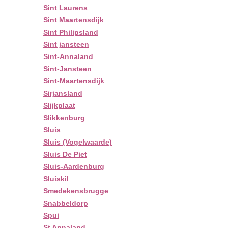
Sint Laurens
Sint Maartensdijk
Sint Philipsland
Sint jansteen
Sint-Annaland
Sint-Jansteen
Sint-Maartensdijk
Sirjansland
Slijkplaat
Slikkenburg
Sluis
Sluis (Vogelwaarde)
Sluis De Piet
Sluis-Aardenburg
Sluiskil
Smedekensbrugge
Snabbeldorp
Spui
St Annaland