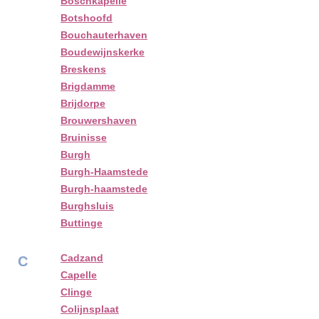
Boschkapelle
Botshoofd
Bouchauterhaven
Boudewijnskerke
Breskens
Brigdamme
Brijdorpe
Brouwershaven
Bruinisse
Burgh
Burgh-Haamstede
Burgh-haamstede
Burghsluis
Buttinge
Cadzand
C
Capelle
Clinge
Colijnsplaat