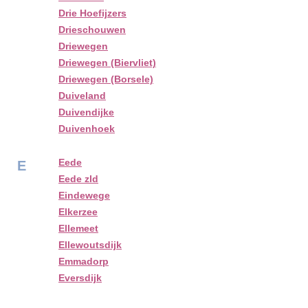
Drie Hoefijzers
Drieschouwen
Driewegen
Driewegen (Biervliet)
Driewegen (Borsele)
Duiveland
Duivendijke
Duivenhoek
Eede
E
Eede zld
Eindewege
Elkerzee
Ellemeet
Ellewoutsdijk
Emmadorp
Eversdijk