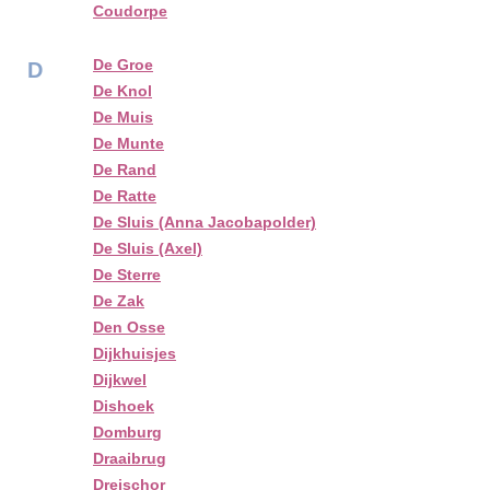
Coudorpe
De Groe
D
De Knol
De Muis
De Munte
De Rand
De Ratte
De Sluis (Anna Jacobapolder)
De Sluis (Axel)
De Sterre
De Zak
Den Osse
Dijkhuisjes
Dijkwel
Dishoek
Domburg
Draaibrug
Dreischor