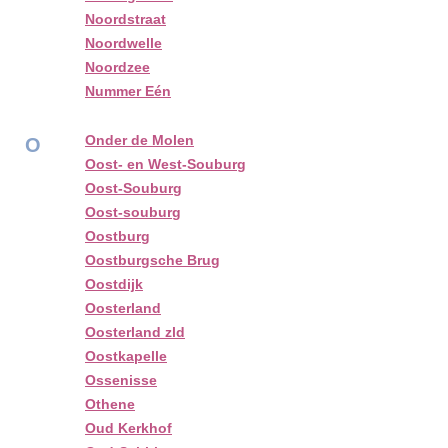
Noordstraat
Noordwelle
Noordzee
Nummer Eén
Onder de Molen
O
Oost- en West-Souburg
Oost-Souburg
Oost-souburg
Oostburg
Oostburgsche Brug
Oostdijk
Oosterland
Oosterland zld
Oostkapelle
Ossenisse
Othene
Oud Kerkhof