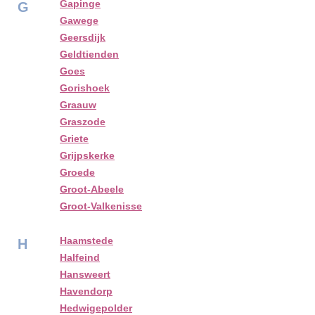
Gapinge
G
Gawege
Geersdijk
Geldtienden
Goes
Gorishoek
Graauw
Graszode
Griete
Grijpskerke
Groede
Groot-Abeele
Groot-Valkenisse
Haamstede
H
Halfeind
Hansweert
Havendorp
Hedwigepolder