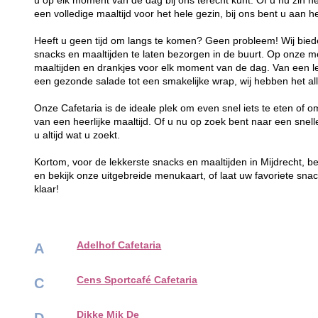
u op elk moment van de dag bij ons terecht kunt. Of u nu zin h
een volledige maaltijd voor het hele gezin, bij ons bent u aan he
Heeft u geen tijd om langs te komen? Geen probleem! Wij bied
snacks en maaltijden te laten bezorgen in de buurt. Op onze 
maaltijden en drankjes voor elk moment van de dag. Van een le
een gezonde salade tot een smakelijke wrap, wij hebben het al
Onze Cafetaria is de ideale plek om even snel iets te eten of o
van een heerlijke maaltijd. Of u nu op zoek bent naar een snelle
u altijd wat u zoekt.
Kortom, voor de lekkerste snacks en maaltijden in Mijdrecht, be
en bekijk onze uitgebreide menukaart, of laat uw favoriete sna
klaar!
Adelhof Cafetaria
A
Cens Sportcafé Cafetaria
C
Dikke Mik De
D