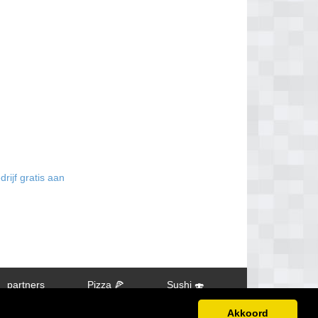
rijf gratis aan
partners
Pizza 🍕
Sushi 🍣
Akkoord